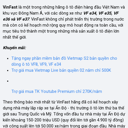
VinFast
là một trong những hãng ô tô điện hàng đầu Việt Nam và
khu vực Đông Nam Á, với các dòng xe như
VF e34, VF e35, VF
e36 và VF e37
. VinFast không chỉ phát triển thị trường trong nước
mà còn có kế hoạch mở rộng quy mô hoạt động ra toàn cầu, với
mục tiêu trở thành một trong những nhà sản xuất ô tô điện lớn
nhất thế giới.
Khuyến mãi:
Tặng ngay phần mềm bản đồ Vietmap S2 bản quyền cho
dòng ô tô VF8, VF9, VF e34
Trợ giá mua Vietmap Live bản quyền 02 năm chỉ 500K
Trợ giá mua TK Youtube Premium chỉ 270K/năm
Theo thông báo mới nhất từ VinFast hãng đã có kế hoạch xây
dựng nhà máy lắp ráp xe tại Ấn Độ - thị trường ô tô lớn thứ ba thế
giới sau Trung Quốc và Mỹ. Tổng vốn đầu tư nhà máy tại Ấn Độ dự
kiến khoảng 150-200 triệu USD (quy đổi lên tới gần 4.900 tỷ đồng)
với công suất lên tới 50.000 xe/năm trong giai đoạn đầu. Nhà máy