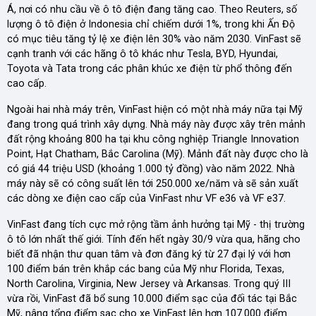
Á, nơi có nhu cầu về ô tô điện đang tăng cao. Theo Reuters, số
lượng ô tô điện ở Indonesia chỉ chiếm dưới 1%, trong khi Ấn Độ
có mục tiêu tăng tỷ lệ xe điện lên 30% vào năm 2030. VinFast sẽ
cạnh tranh với các hãng ô tô khác như Tesla, BYD, Hyundai,
Toyota và Tata trong các phân khúc xe điện từ phổ thông đến
cao cấp.
Ngoài hai nhà máy trên, VinFast hiện có một nhà máy nữa tại Mỹ
đang trong quá trình xây dựng. Nhà máy này được xây trên mảnh
đất rộng khoảng 800 ha tại khu công nghiệp Triangle Innovation
Point, Hạt Chatham, Bắc Carolina (Mỹ). Mảnh đất này được cho là
có giá 44 triệu USD (khoảng 1.000 tỷ đồng) vào năm 2022. Nhà
máy này sẽ có công suất lên tới 250.000 xe/năm và sẽ sản xuất
các dòng xe điện cao cấp của VinFast như VF e36 và VF e37.
VinFast đang tích cực mở rộng tầm ảnh hưởng tại Mỹ - thị trường
ô tô lớn nhất thế giới. Tính đến hết ngày 30/9 vừa qua, hãng cho
biết đã nhận thư quan tâm và đơn đăng ký từ 27 đại lý với hơn
100 điểm bán trên khắp các bang của Mỹ như Florida, Texas,
North Carolina, Virginia, New Jersey và Arkansas. Trong quý III
vừa rồi, VinFast đã bổ sung 10.000 điểm sạc của đối tác tại Bắc
Mỹ, nâng tổng điểm sạc cho xe VinFast lên hơn 107.000 điểm.