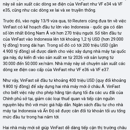
này sẽ sản xuất các dòng xe điện của VinFast như VF e34 và VF
e35, cũng như các dòng xe lai và xe truyền thống.
Trước đó, vào ngày 13/9 vừa qua, tờ Reuters cũng đưa tin về việc
VinFast có kế hoạch đầu tư lớn vào Indonesia - quốc gia có dân
số lớn nhất Đông Nam Á với hơn 270 triệu người. Số tiền đầu tư
của VinFast vào Indonesia lên tới khoảng 1,2 tỷ USD (hơn 29.000
tỷ đồng) trong dài hạn. Trong số đó có tới 200 triệu USD (gần
4.900 tỷ đồng) sẽ được dành cho việc xây dựng nhà máy tại quốc
gia này, dự kiến đi vào sản xuất xe từ 2026 với sản lượng từ
30.000 đến 50.000 xe/năm. Nhà máy này sẽ chuyên sản xuất các
dòng xe điện cao cấp của VinFast như VF e36 và VF e37.
Như vậy, VinFast sẽ đầu tư khoảng 400 triệu USD (quy đổi khoảng
9.800 tỷ đồng) để xây dựng hai nhà máy mới ở châu Á. VinFast
cho biết việc này cho phép hãng tận dụng tối đa các ưu đãi của
Chính phủ sở tại, giảm các loại thuế quan và tiếp cận nguồn
nguyên liệu thô với mức giá hấp dẫn. Ngân sách đầu tư cho nhà
máy tại Indonesia và Ấn Độ sẽ được cân đối từ khoản tối ưu tổng
mức đầu tư trong hai năm tới.
Hai nhà máy mới sẽ giúp VinFast dễ dàng tiếp cận thị trường châu