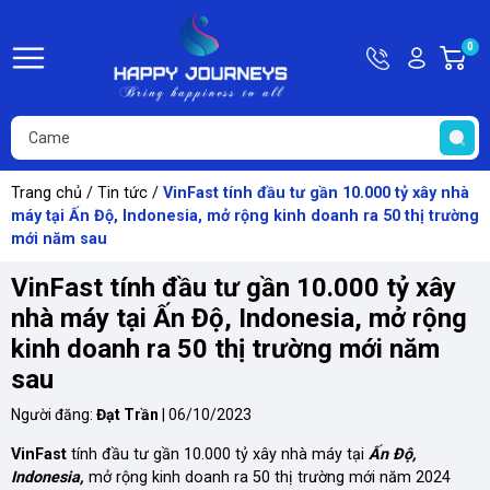
Hotline
Tài
0
G
09815449
khoản
h
Hello,
T
Khách
t
Trang chủ
/
Tin tức
/
VinFast tính đầu tư gần 10.000 tỷ xây nhà
máy tại Ấn Độ, Indonesia, mở rộng kinh doanh ra 50 thị trường
mới năm sau
VinFast tính đầu tư gần 10.000 tỷ xây
nhà máy tại Ấn Độ, Indonesia, mở rộng
kinh doanh ra 50 thị trường mới năm
sau
Người đăng:
Đạt Trần
|
06/10/2023
VinFast
tính đầu tư gần 10.000 tỷ xây nhà máy tại
Ấn Độ,
Indonesia,
mở rộng kinh doanh ra 50 thị trường mới năm 2024