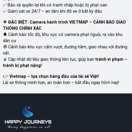
✅ Bảo vệ quyền lợi khi có tranh chấp hoặc bị phạt oan
✅ Giám sát xe 24/7 – an tâm khi đỗ xe ở bất kỳ đâu
🌟
ĐẶC BIỆT: Camera hành trình VIETMAP – CẢNH BÁO GIAO
THÔNG CHÍNH XÁC
🔔 Cảnh báo tốc độ, khu vực có camera phạt nguội, ra vào khu
dân cư
🧭 Cảnh báo khu vực cấm vượt, đường hầm, giao nhau với đường
sắt...
📡 Cập nhật dữ liệu giao thông liên tục, giúp bạn
tránh vi phạm –
tránh bị phạt nặng!
👉
Vietmap – lựa chọn hàng đầu của tài xế Việt!
Lái xe thông minh hơn, an toàn hơn – bắt đầu ngay hôm nay!