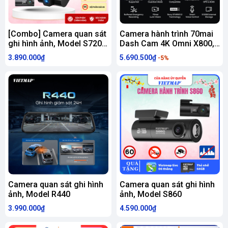
[Combo] Camera quan sát
Camera hành trình 70mai
ghi hình ảnh, Model S720
Dash Cam 4K Omni X800,
(Bộ)
Góc Nhìn Toàn Cảnh 360°
3.890.000₫
5.690.500₫
-5%
Camera quan sát ghi hình
Camera quan sát ghi hình
ảnh, Model R440
ảnh, Model S860
3.990.000₫
4.590.000₫