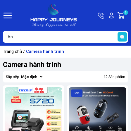
Hotline
Tài
0
G
09815449
khoản
h
Hello,
T
Khách
t
Trang chủ
/
Camera hành trình
Camera hành trình
Sắp xếp:
Mặc định
12 Sản phẩm
Sale