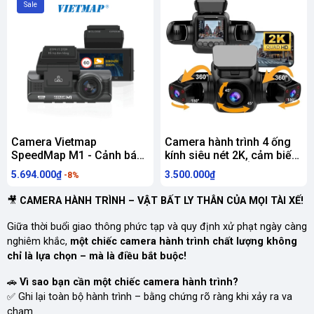
Sale
Camera Vietmap
Camera hành trình 4 ống
SpeedMap M1 - Cảnh báo
kính siêu nét 2K, cảm biến
tốc độ giới hạn - Cảnh báo
Sony (TẶNG THẺ NHỚ
5.694.000₫
3.500.000₫
-8%
Vượt tốc độ - Ghi hình 2K
128Gb Class 10)
hành trình ô tô - Hàng
🎥
CAMERA HÀNH TRÌNH – VẬT BẤT LY THÂN CỦA MỌI TÀI XẾ!
chính hãng
Giữa thời buổi giao thông phức tạp và quy định xử phạt ngày càng
nghiêm khắc,
một chiếc camera hành trình chất lượng không
chỉ là lựa chọn – mà là điều bắt buộc!
🚗
Vì sao bạn cần một chiếc camera hành trình?
✅ Ghi lại toàn bộ hành trình – bằng chứng rõ ràng khi xảy ra va
chạm