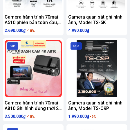
Camera hành trình 70mai
Camera quan sát ghi hình
A510 phiên bản toàn cầu,
ảnh, Model TS-5K
ghi hình 3K, cảnh báo an
2.690.000₫
4.990.000₫
-10%
toàn ADAS
Sale
Sale
Camera hành trình 70mai
Camera quan sát ghi hình
A810 Ghi hình đồng thời 2
ảnh, Model TS-C9P
mắt trước sau, video chất
3.500.000₫
1.990.000₫
-18%
-9%
lượng 4K UHD