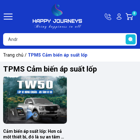
Hotline
Tài
0
G
09815449
khoản
h
Hello,
T
Khách
t
Trang chủ
/
TPMS Cảm biến áp suất lốp
TPMS Cảm biến áp suất lốp
Cảm biến áp suất lốp: Hơn cả 
một thiết bị, đó là sự an tâm 