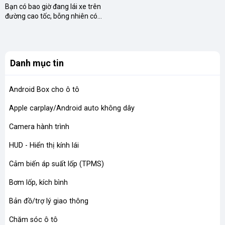
trên từng cây số
Bạn có bao giờ đang lái xe trên
đường cao tốc, bỗng nhiên có
cảm giác xe hơi chao đảo, hay
nghe một tiếng động lạ và trong
đầu chợt lóe lên một suy...
Danh mục tin
Android Box cho ô tô
Apple carplay/Android auto không dây
Camera hành trình
HUD - Hiển thị kính lái
Cảm biến áp suất lốp (TPMS)
Bơm lốp, kích bình
Bản đồ/trợ lý giao thông
Chăm sóc ô tô