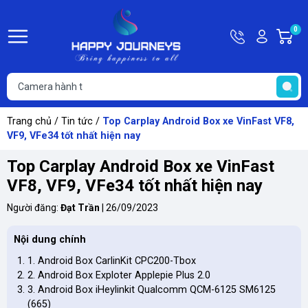
Hotline
Tài
0
G
09815449
khoản
h
Hello,
T
Khách
t
Trang chủ
/
Tin tức
/
Top Carplay Android Box xe VinFast VF8,
VF9, VFe34 tốt nhất hiện nay
Top Carplay Android Box xe VinFast
VF8, VF9, VFe34 tốt nhất hiện nay
Người đăng:
Đạt Trần
|
26/09/2023
Nội dung chính
1. Android Box CarlinKit CPC200-Tbox
2. Android Box Exploter Applepie Plus 2.0
3. Android Box iHeylinkit Qualcomm QCM-6125 SM6125
(665)