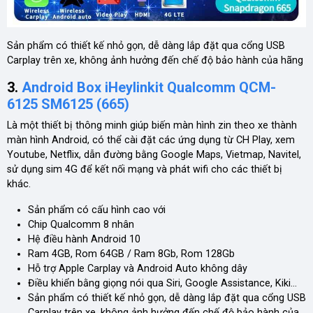
Sản phẩm có thiết kế nhỏ gọn, dễ dàng lắp đặt qua cổng USB
Carplay trên xe, không ảnh hưởng đến chế độ bảo hành của hãng
3.
Android Box iHeylinkit Qualcomm QCM-
6125 SM6125 (665)
Là một thiết bị thông minh giúp biến màn hình zin theo xe thành
màn hình Android, có thể cài đặt các ứng dụng từ CH Play, xem
Youtube, Netflix, dẫn đường bằng Google Maps, Vietmap, Navitel,
sử dụng sim 4G để kết nối mạng và phát wifi cho các thiết bị
khác.
Sản phẩm có cấu hình cao với
Chip Qualcomm 8 nhân
Hệ điều hành Android 10
Ram 4GB, Rom 64GB / Ram 8Gb, Rom 128Gb
Hỗ trợ Apple Carplay và Android Auto không dây
Điều khiển bằng giọng nói qua Siri, Google Assistance, Kiki…
Sản phẩm có thiết kế nhỏ gọn, dễ dàng lắp đặt qua cổng USB
Carplay trên xe, không ảnh hưởng đến chế độ bảo hành của