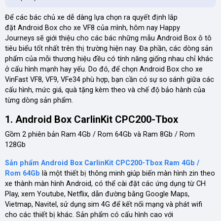
Để các bác chủ xe dễ dàng lựa chọn ra quyết định lắp
đặt Android Box cho xe VF8 của mình, hôm nay Happy
Journeys sẽ giới thiệu cho các bác những mẫu Android Box ô tô
tiêu biểu tốt nhất trên thị trường hiện nay. Đa phần, các dòng sản
phẩm của mỗi thương hiệu đều có tính năng giống nhau chỉ khác
ở cấu hình mạnh hay yếu. Do đó, để chọn Android Box cho xe
VinFast VF8, VF9, VFe34 phù hợp, bạn cần có sự so sánh giữa các
cấu hình, mức giá, quà tặng kèm theo và chế độ bảo hành của
từng dòng sản phẩm.
1. Android Box CarlinKit CPC200-Tbox
Gồm 2 phiên bản Ram 4Gb / Rom 64Gb và Ram 8Gb / Rom
128Gb
Sản phẩm Android Box CarlinKit CPC200-Tbox Ram 4Gb /
Rom 64Gb
là một thiết bị thông minh giúp biến màn hình zin theo
xe thành màn hình Android, có thể cài đặt các ứng dụng từ CH
Play, xem Youtube, Netflix, dẫn đường bằng Google Maps,
Vietmap, Navitel, sử dụng sim 4G để kết nối mạng và phát wifi
cho các thiết bị khác. Sản phẩm có cấu hình cao với