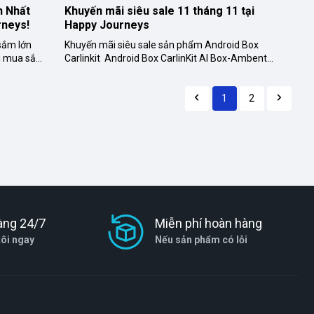
 Nhất 
Khuyến mãi siêu sale 11 tháng 11 tại 
rneys!
Happy Journeys
sắm lớn
Khuyến mãi siêu sale sản phẩm Android Box
ội mua sắm
Carlinkit Android Box CarlinKit AI Box-Ambent
ất, đầy ắp
Qualcomm's QCM6125 (Hàng mới về) Link sả...
1
2
àng 24/7
Miễn phí hoàn hàng
tôi ngay
Nếu sản phẩm có lỗi