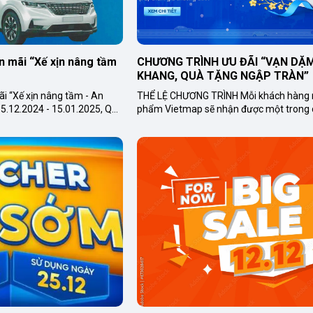
 mãi “Xế xịn nâng tầm 
CHƯƠNG TRÌNH ƯU ĐÃI “VẠN DẶM
KHANG, QUÀ TẶNG NGẬP TRÀN”
i “Xế xịn nâng tầm - An
THỂ LỆ CHƯƠNG TRÌNH Mỗi khách hàng mua sản
5.12.2024 - 15.01.2025, Quý
phẩm Vietmap sẽ nhận được một trong 
him kính lái Rayno khi mua
quà giá trị từ chương trình. Thời gian áp dụng: Từ
nay đế...