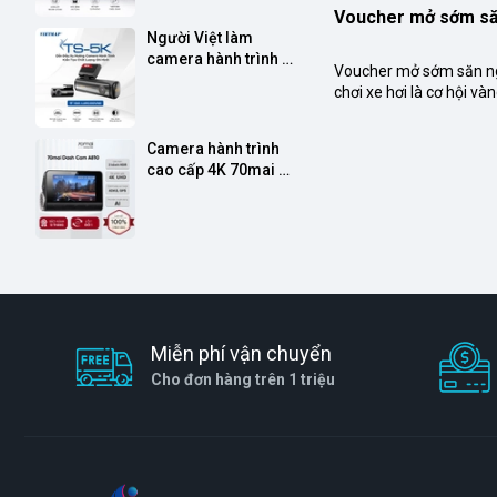
Voucher mở sớm să
Người Việt làm 
camera hành trình 
Voucher mở sớm săn ng
thông minh, cảnh báo, 
chơi xe hơi là cơ hội v
điều khiển bằng giọng 
mình với những đồ chơi 
nói
Camera hành trình 
cao cấp 4K 70mai 
A810
Miễn phí vận chuyển
Cho đơn hàng trên 1 triệu