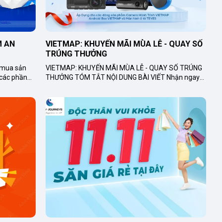
 AN 
VIETMAP: KHUYẾN MÃI MÙA LỄ - QUAY SỐ 
TRÚNG THƯỞNG
VIETMAP: KHUYẾN MÃI MÙA LỄ - QUAY SỐ TRÚNG
các phần
THƯỞNG TÓM TẮT NỘI DUNG BÀI VIẾT Nhận ngay
giải thưởng giá trị khi mua sắm các sản phẩm
VIETMAP tron...