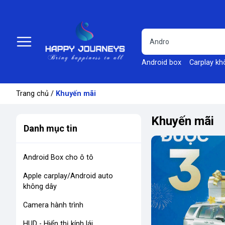
Android box
Carplay kh
Trang chủ
/
Khuyến mãi
Khuyến mãi
Danh mục tin
Android Box cho ô tô
Apple carplay/Android auto
không dây
Camera hành trình
HUD - Hiển thị kính lái