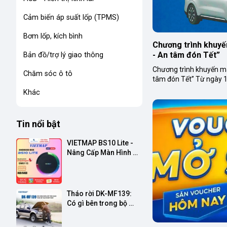
Cảm biến áp suất lốp (TPMS)
Bơm lốp, kích bình
Chương trình khuyến
- An tâm đón Tết”
Bản đồ/trợ lý giao thông
Chương trình khuyến mã
Chăm sóc ô tô
tâm đón Tết” Từ ngày 1
khách hàng được tặng P
Khác
co...
Tin nổi bật
VIETMAP BS10 Lite - 
Nâng Cấp Màn Hình 
Xe Hơi Thông Minh, 
Giải Trí Đỉnh Cao
Tháo rời DK-MF139: 
Có gì bên trong bộ 
phụ kiện “cứu hộ” đa 
năng dành cho ô tô?