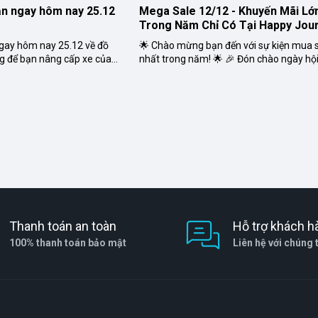
n ngay hôm nay 25.12
Mega Sale 12/12 - Khuyến Mãi Lớn
Trong Năm Chỉ Có Tại Happy Jou
ay hôm nay 25.12 về đồ
🌟 Chào mừng bạn đến với sự kiện mua 
àng để bạn nâng cấp xe của
nhất trong năm! 🌟 🎉 Đón chào ngày h
xe hơi thông minh, h...
12/12 với chương trình Mega Sale lớn nh
ưu đ...
Thanh toán an toàn
Hỗ trợ khách h
100% thanh toán bảo mật
Liên hệ với chúng 