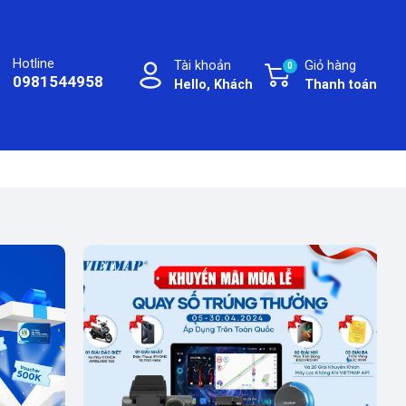
Hotline
Tài khoản
Giỏ hàng
0
0981544958
Hello, Khách
Thanh toán