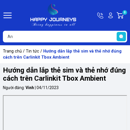
Hotline
Tài
0
G
09815449
khoản
h
Hello,
T
Khách
t
Trang chủ
/
Tin tức
/
Hướng dẫn lắp thẻ sim và thẻ nhớ đúng
cách trên Carlinkit Tbox Ambient
Hướng dẫn lắp thẻ sim và thẻ nhớ đúng
cách trên Carlinkit Tbox Ambient
Người đăng:
Vinh
|
04/11/2023