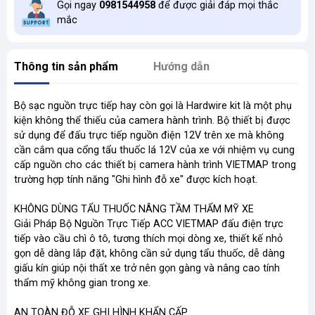
Gọi ngay
0981544958
để được giải đáp mọi thắc
mắc
Thông tin sản phẩm
Hướng dẫn
Bộ sạc nguồn trực tiếp hay còn gọi là Hardwire kit là một phụ
kiện không thể thiếu của camera hành trình. Bộ thiết bị được
sử dụng để đấu trực tiếp nguồn điện 12V trên xe mà không
cần cắm qua cổng tẩu thuốc lá 12V của xe với nhiệm vụ cung
cấp nguồn cho các thiết bị camera hành trình VIETMAP trong
trường hợp tính năng "Ghi hình đỗ xe" được kích hoạt.
KHÔNG DÙNG TẨU THUỐC NÂNG TẦM THẨM MỸ XE
Giải Pháp Bộ Nguồn Trực Tiếp ACC VIETMAP đấu điện trực
tiếp vào cầu chì ô tô, tương thích mọi dòng xe, thiết kế nhỏ
gọn dễ dàng lắp đặt, không cần sử dụng tẩu thuốc, dễ dàng
giấu kín giúp nội thất xe trở nên gọn gàng và nâng cao tính
thẩm mỹ không gian trong xe.
AN TOÀN ĐỖ XE GHI HÌNH KHẨN CẤP