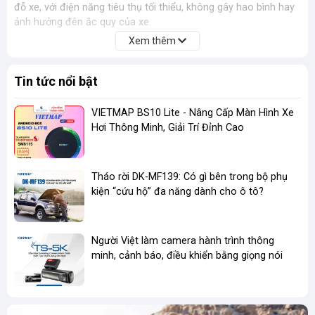
đỗ xe, với điện năng tiêu thụ tối thiểu, không gây hao bình hay
ảnh hưởng đên ắc quy của xe.
Xem thêm
Bộ phụ kiện còn trang bị vi xử lý thông mình cùng cầu chì sẽ tự
động bảo vệ thiết bị trong trường hợp điện áp yếu.
Tin tức nổi bật
VIETMAP BS10 Lite - Nâng Cấp Màn Hình Xe
Hơi Thông Minh, Giải Trí Đỉnh Cao
Tháo rời DK-MF139: Có gì bên trong bộ phụ
kiện “cứu hộ” đa năng dành cho ô tô?
Người Việt làm camera hành trình thông
minh, cảnh báo, điều khiển bằng giọng nói