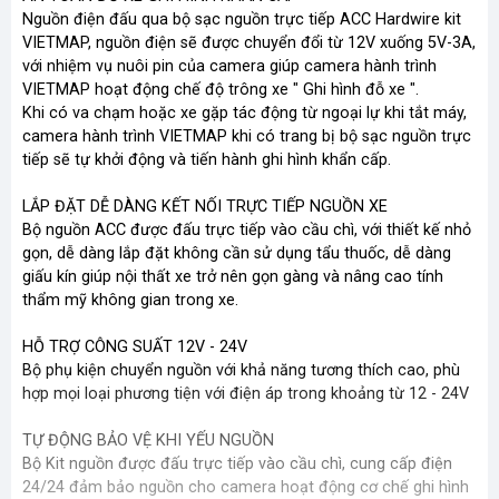
Nguồn điện đấu qua bộ sạc nguồn trực tiếp ACC Hardwire kit
VIETMAP, nguồn điện sẽ được chuyển đổi từ 12V xuống 5V-3A,
với nhiệm vụ nuôi pin của camera giúp camera hành trình
VIETMAP hoạt động chế độ trông xe " Ghi hình đỗ xe ".
Khi có va chạm hoặc xe gặp tác động từ ngoại lự khi tắt máy,
camera hành trình VIETMAP khi có trang bị bộ sạc nguồn trực
tiếp sẽ tự khởi động và tiến hành ghi hình khẩn cấp.
LẮP ĐẶT DỄ DÀNG KẾT NỐI TRỰC TIẾP NGUỒN XE
Bộ nguồn ACC được đấu trực tiếp vào cầu chì, với thiết kế nhỏ
gọn, dễ dàng lắp đặt không cần sử dụng tẩu thuốc, dễ dàng
giấu kín giúp nội thất xe trở nên gọn gàng và nâng cao tính
thẩm mỹ không gian trong xe.
HỖ TRỢ CÔNG SUẤT 12V - 24V
Bộ phụ kiện chuyển nguồn với khả năng tương thích cao, phù
hợp mọi loại phương tiện với điện áp trong khoảng từ 12 - 24V
TỰ ĐỘNG BẢO VỆ KHI YẾU NGUỒN
Bộ Kit nguồn được đấu trực tiếp vào cầu chì, cung cấp điện
24/24 đảm bảo nguồn cho camera hoạt động cơ chế ghi hình