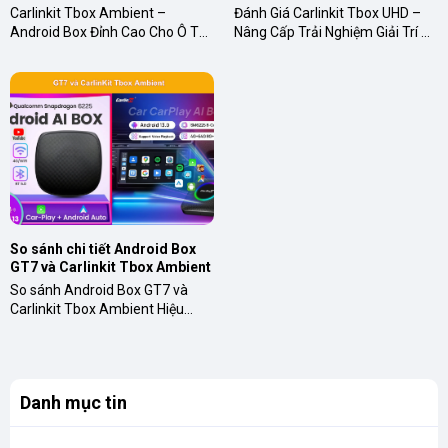
Tô, Trải Nghiệm Giải Trí 
Trí Ô Tô Lên Một Tầm Cao Mới
Carlinkit Tbox Ambient –
Đánh Giá Carlinkit Tbox UHD –
Không Giới Hạn
Android Box Đỉnh Cao Cho Ô Tô,
Nâng Cấp Trải Nghiệm Giải Trí Ô
Trải Nghiệm Giải Trí Không Giới
Tô Lên Một Tầm Cao Mới 1.
Hạn Biến Màn Hình Ô Tô Thành
Carlinkit Tbox UHD là gì?
Trung Tâm Giải Trí Hiện Đại ...
Carlinkit Tbox UHD là một thiết...
So sánh chi tiết Android Box 
GT7 và Carlinkit Tbox Ambient
So sánh Android Box GT7 và
Carlinkit Tbox Ambient Hiệu
năng: CPU: Cả GT7 và Tbox
Ambient đều sử dụng chip
Qualcomm Snapdragon 6225 8
nhân, tốc ...
Danh mục tin