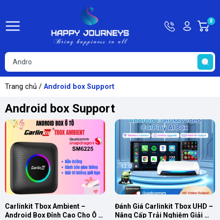
Hotline
Tài
0
G
09815449
khoản
h
Hello,
T
Khách
t
Trang chủ
/
Android box Support
Android box Support
Carlinkit Tbox Ambient – 
Đánh Giá Carlinkit Tbox UHD – 
Android Box Đỉnh Cao Cho Ô 
Nâng Cấp Trải Nghiệm Giải 